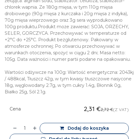
żelująca: alginian sodu, stabilizator: celuloza, stabilizator-
chlorek wapnia. Ze 180g mięsa, w tym 110g mięsa
drobiowego (90g mięsa z kurczaka i 20g mięsa z indyka),
70g mięsa wieprzowego oraz 3g sera wyprodukowano
100g produktu.Produkt może zawierać: SOJA, ORZECHY,
SELER, GORCZYCA. Przechowywać w temperaturze od
+2°C do +25°C. Produkt bezglutenowy. Pakowany w
atmosferze ochronnej; Po otwarciu przechowywać w
warunkach otoczenia, spożyć w ciągu 2 dni; Masa netto:
105g. Data ważności i numer partii podane na opakowaniu.
Wartości odżywcze na 100g: Wartość energetyczna: 2043kj
/ 488kcal, Tłuszcz 42g, w tym kwasy tłuszczowe nasycone
18g, węglowodany 2.7g, w tym cukry 1.4g, Błonnik 0g,
Białko 25g, Sól 2.1g.
2,31
€
Cena
2,72
€
(Z VAT)
Dodaj do koszyka