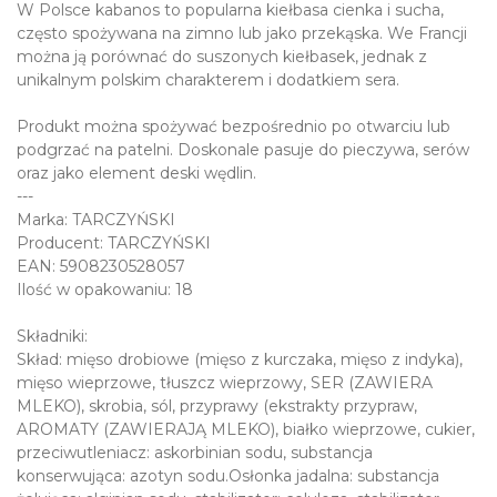
W Polsce kabanos to popularna kiełbasa cienka i sucha,
często spożywana na zimno lub jako przekąska. We Francji
można ją porównać do suszonych kiełbasek, jednak z
unikalnym polskim charakterem i dodatkiem sera.
Produkt można spożywać bezpośrednio po otwarciu lub
podgrzać na patelni. Doskonale pasuje do pieczywa, serów
oraz jako element deski wędlin.
---
Marka: TARCZYŃSKI
Producent: TARCZYŃSKI
EAN: 5908230528057
Ilość w opakowaniu: 18
Składniki:
Skład: mięso drobiowe (mięso z kurczaka, mięso z indyka),
mięso wieprzowe, tłuszcz wieprzowy, SER (ZAWIERA
MLEKO), skrobia, sól, przyprawy (ekstrakty przypraw,
AROMATY (ZAWIERAJĄ MLEKO), białko wieprzowe, cukier,
przeciwutleniacz: askorbinian sodu, substancja
konserwująca: azotyn sodu.Osłonka jadalna: substancja