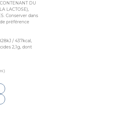
LES CONTENANT DU
LA LACTOSE),
. Conserver dans
 de préférence
828kJ / 437kcal,
cides 2,1g, dont
es)