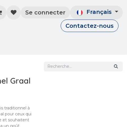
Français
Se connecter
Contactez-nous
un compte
Contactez-nous
Événements
el Graal
s traditionnel à
éal pour ceux qui
se et souhaitent
 a un goût