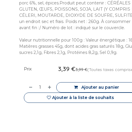
porc 6%, sel, épices.Produit peut contenir : CÉRÉA
GLUTEN, ŒUFS, POISSONS, SOJA, LAIT (Y COMPRIS 
CÉLERI, MOUTARDE, DIOXYDE DE SOUFRE, SULFITES
un endroit sec et frais. Poids net : 260g. À consommer
avant fin :/ Numéro de lot : indiqué sur le couvercle.
Valeur nutritionnelle pour 100g : Valeur énergétique : 1
Matières grasses 45g, dont acides gras saturés 18g, Glu
sucres 2,1g, Fibres 2,1g, Protéines 8,2g, Sel 0,9g.
3,39
€
Prix
3,99
€
(Toutes taxes compris
Ajouter au panier
Ajouter à la liste de souhaits