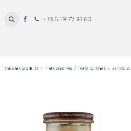
Se rendre au contenu
+33 6 59 77 33 60
Accueil
Boutique
Calendrier des livrais
Tous les produits
Plats cuisinés
Plats cuisinés
Saindoux 