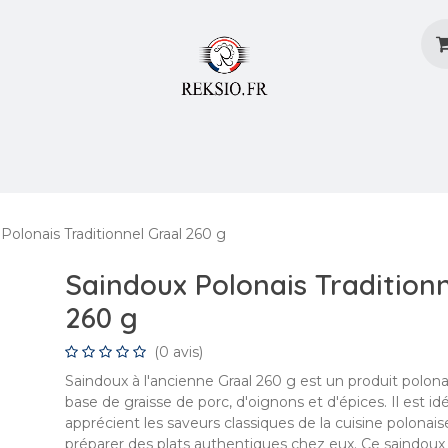
ons
Coût et modes de livraison
Blog
Créer 
Polonais Traditionnel Graal 260 g
Saindoux Polonais Traditionn
260 g
(0 avis)
Saindoux à l'ancienne Graal 260 g est un produit polonai
base de graisse de porc, d'oignons et d'épices. Il est id
apprécient les saveurs classiques de la cuisine polonai
préparer des plats authentiques chez eux. Ce saindoux