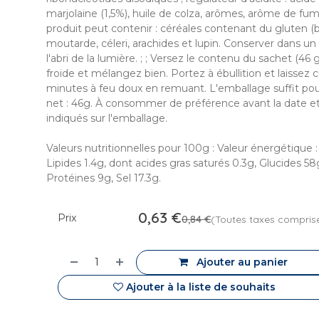
marjolaine (1,5%), huile de colza, arômes, arôme de fu
produit peut contenir : céréales contenant du gluten (bl
moutarde, céleri, arachides et lupin. Conserver dans un 
l'abri de la lumière. ; ; Versez le contenu du sachet (46
froide et mélangez bien. Portez à ébullition et laissez c
minutes à feu doux en remuant. L'emballage suffit pour
net : 46g. À consommer de préférence avant la date et
indiqués sur l'emballage.
Valeurs nutritionnelles pour 100g : Valeur énergétique : 
Lipides 1.4g, dont acides gras saturés 0.3g, Glucides 58
Protéines 9g, Sel 17.3g.
0,63
€
Prix
0,84
€
(Toutes taxes compris
Ajouter au panier
Ajouter à la liste de souhaits