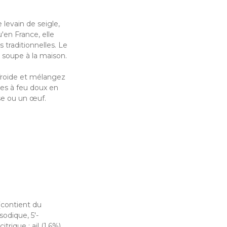
levain de seigle,
'en France, elle
 traditionnelles. Le
 soupe à la maison.
froide et mélangez
utes à feu doux en
se ou un œuf.
 (contient du
odique, 5'-
trique ; ail (1,6%),