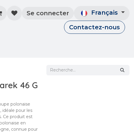
Français
Se connecter
Contactez-nous
un compte
Contactez-nous
Événements
arek 46 G
oupe polonaise
, idéale pour les
. Ce produit est
 polonaise en
logne, connue pour