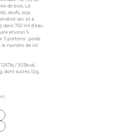
mée de bois. Le
é), œufs, soja,
endroit sec et à
 g) dans 750 ml d'eau
uire environ 5
 3 portions ; poids
 le numéro de lot
1267kj / 303kcal,
g, dont sucres 12g,
es)