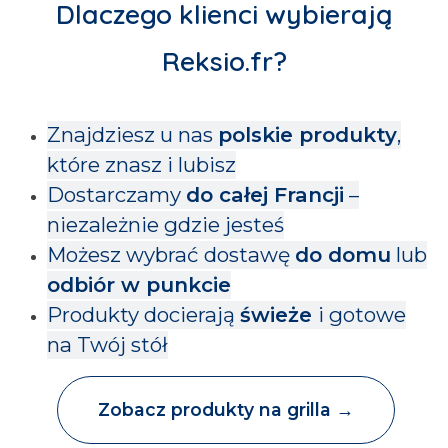
Dlacze​go klienci wybierają
Reksio.fr
?
Znajdziesz u nas
polskie produkty
,
które znasz i lubisz
Dostarczamy
do całej Francji
–
niezależnie gdzie jesteś
Możesz wybrać dostawę
do domu
lub
odbiór w punkcie
Produkty docierają
świeże
i gotowe
na Twój stół
Zobacz produkty na grilla →