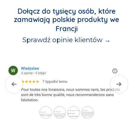
Dołącz do
tysięcy osób
, które
zamawiają
polskie produkty
we
Francji
Sprawdź opinie klientów →
Poprzedni
Nastę