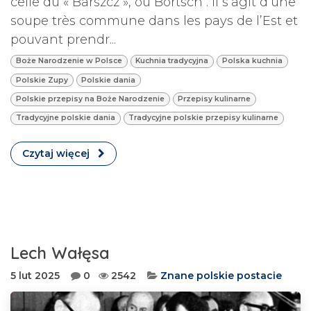
celle du « Barszcz », ou Bortsch . Il s’agit d’une
soupe très commune dans les pays de l’Est et
pouvant prendr...
Boże Narodzenie w Polsce
Kuchnia tradycyjna
Polska kuchnia
Polskie Zupy
Polskie dania
Polskie przepisy na Boże Narodzenie
Przepisy kulinarne
Tradycyjne polskie dania
Tradycyjne polskie przepisy kulinarne
Czytaj więcej
Lech Wałęsa
5 lut 2025
0
2542
Znane polskie postacie