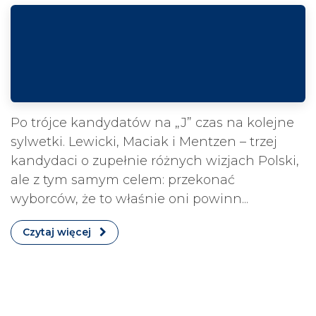
Po trójce kandydatów na „J” czas na kolejne
sylwetki. Lewicki, Maciak i Mentzen – trzej
kandydaci o zupełnie różnych wizjach Polski,
ale z tym samym celem: przekonać
wyborców, że to właśnie oni powinn...
Czytaj więcej