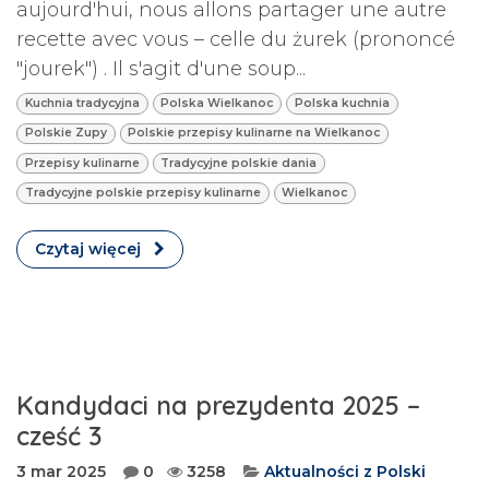
aujourd'hui, nous allons partager une autre
recette avec vous – celle du żurek (prononcé
"jourek") . Il s'agit d'une soup...
Kuchnia tradycyjna
Polska Wielkanoc
Polska kuchnia
Polskie Zupy
Polskie przepisy kulinarne na Wielkanoc
Przepisy kulinarne
Tradycyjne polskie dania
Tradycyjne polskie przepisy kulinarne
Wielkanoc
Czytaj więcej
Kandydaci na prezydenta 2025 –
cześć 3
3 mar 2025
0
3258
Aktualności z Polski