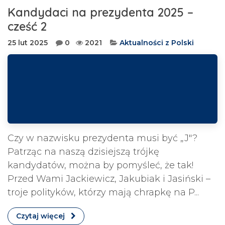
Kandydaci na prezydenta 2025 –
cześć 2
25 lut 2025
0
2021
Aktualności z Polski
Czy w nazwisku prezydenta musi być „J"?
Patrząc na naszą dzisiejszą trójkę
kandydatów, można by pomyśleć, że tak!
Przed Wami Jackiewicz, Jakubiak i Jasiński –
troje polityków, którzy mają chrapkę na P...
Czytaj więcej