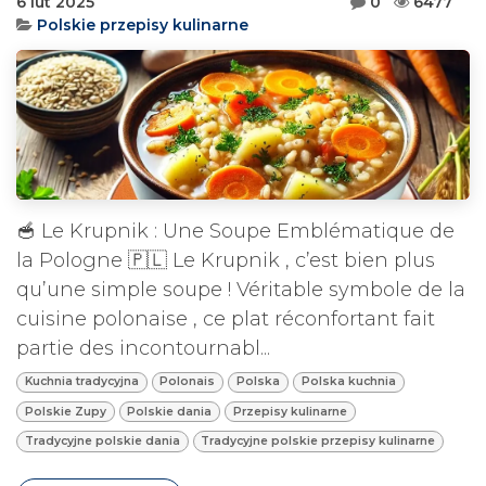
6 lut 2025
0
6477
Polskie przepisy kulinarne
🥣 Le Krupnik : Une Soupe Emblématique de
la Pologne 🇵🇱 Le Krupnik , c’est bien plus
qu’une simple soupe ! Véritable symbole de la
cuisine polonaise , ce plat réconfortant fait
partie des incontournabl...
Kuchnia tradycyjna
Polonais
Polska
Polska kuchnia
Polskie Zupy
Polskie dania
Przepisy kulinarne
Tradycyjne polskie dania
Tradycyjne polskie przepisy kulinarne