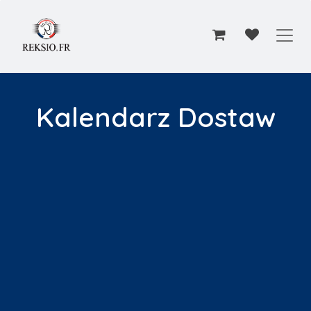
Przejdź do zawartości
Kalendarz Dostaw