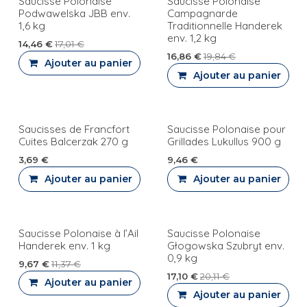
Saucisse Polonaise
Saucisse Polonaise
Podwawelska JBB env.
Campagnarde
1,6 kg
Traditionnelle Handerek
env. 1,2 kg
14,46
€
17,01
€
16,86
€
19,84
€
Ajouter au panier
Ajouter au panier
Saucisses de Francfort
Saucisse Polonaise pour
PROMO
PROMO
Cuites Balcerzak 270 g
Grillades Lukullus 900 g
3,69
€
9,46
€
Ajouter au panier
Ajouter au panier
Saucisse Polonaise à l’Ail
Saucisse Polonaise
Nouveauté!
PROMO
Handerek env. 1 kg
Głogowska Szubryt env.
0,9 kg
9,67
€
11,37
€
17,10
€
20,11
€
Ajouter au panier
Ajouter au panier