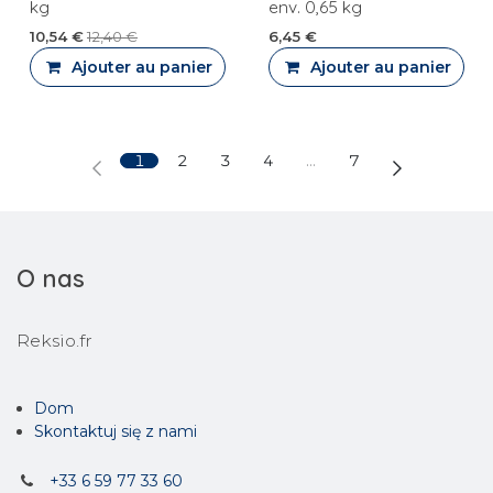
kg
env. 0,65 kg
10,54
€
12,40
€
6,45
€
Ajouter au panier
Ajouter au panier
1
2
3
4
…
7
O nas
Reksio.fr
Dom
Skontaktuj się z nami
+33 6 59 77 33 60