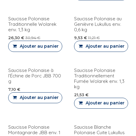
Saucisse Polonaise
Saucisse Polonaise au
Traditionnelle Wolarek
Genièvre Lukullus env.
env. 1,3 kg
0,6 kg
26,30
€
30,94
€
9,53
€
11,21
€
Ajouter au panier
Ajouter au panier
Saucisse Polonaise à
Saucisse Polonaise
PROMO
PROMO
l’Échine de Porc JBB 700
Traditionnellement
g
Fumée Wolarek env. 1,3
kg
7,10
€
21,53
€
Ajouter au panier
Ajouter au panier
Saucisse Polonaise
Saucisse Blanche
PROMO
Montagnarde JBB env. 1
Polonaise Cuite Lukullus