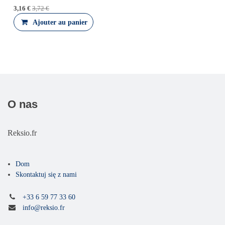
3,16
€
3,72
€
Ajouter au panier
O nas
Reksio.fr
Dom
Skontaktuj się z nami
+33 6 59 77 33 60
info@reksio.fr