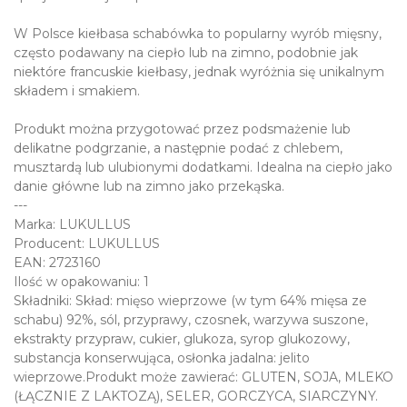
W Polsce kiełbasa schabówka to popularny wyrób mięsny,
często podawany na ciepło lub na zimno, podobnie jak
niektóre francuskie kiełbasy, jednak wyróżnia się unikalnym
składem i smakiem.
Produkt można przygotować przez podsmażenie lub
delikatne podgrzanie, a następnie podać z chlebem,
musztardą lub ulubionymi dodatkami. Idealna na ciepło jako
danie główne lub na zimno jako przekąska.
---
Marka: LUKULLUS
Producent: LUKULLUS
EAN: 2723160
Ilość w opakowaniu: 1
Składniki: Skład: mięso wieprzowe (w tym 64% mięsa ze
schabu) 92%, sól, przyprawy, czosnek, warzywa suszone,
ekstrakty przypraw, cukier, glukoza, syrop glukozowy,
substancja konserwująca, osłonka jadalna: jelito
wieprzowe.Produkt może zawierać: GLUTEN, SOJA, MLEKO
(ŁĄCZNIE Z LAKTOZĄ), SELER, GORCZYCA, SIARCZYNY.