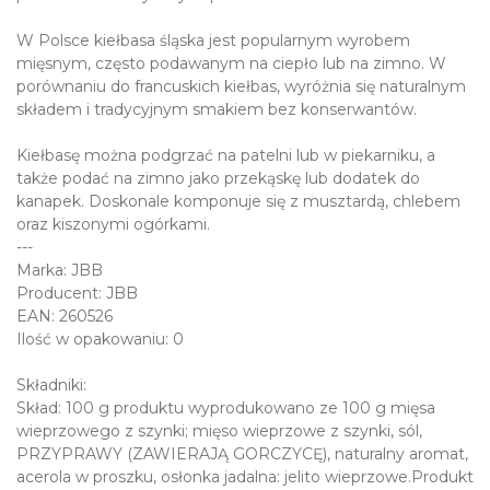
W Polsce kiełbasa śląska jest popularnym wyrobem
mięsnym, często podawanym na ciepło lub na zimno. W
porównaniu do francuskich kiełbas, wyróżnia się naturalnym
składem i tradycyjnym smakiem bez konserwantów.
Kiełbasę można podgrzać na patelni lub w piekarniku, a
także podać na zimno jako przekąskę lub dodatek do
kanapek. Doskonale komponuje się z musztardą, chlebem
oraz kiszonymi ogórkami.
---
Marka: JBB
Producent: JBB
EAN: 260526
Ilość w opakowaniu: 0
Składniki:
Skład: 100 g produktu wyprodukowano ze 100 g mięsa
wieprzowego z szynki; mięso wieprzowe z szynki, sól,
PRZYPRAWY (ZAWIERAJĄ GORCZYCĘ), naturalny aromat,
acerola w proszku, osłonka jadalna: jelito wieprzowe.Produkt