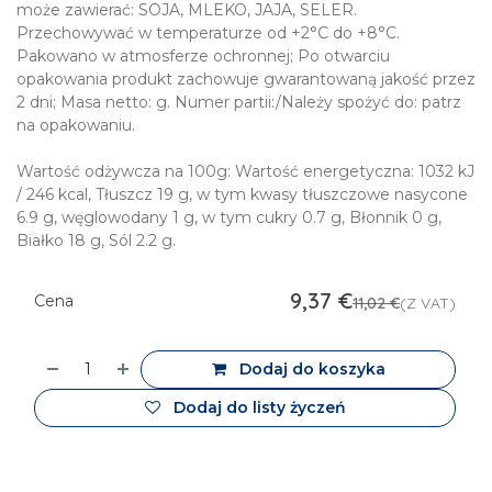
może zawierać: SOJA, MLEKO, JAJA, SELER.
Przechowywać w temperaturze od +2°C do +8°C.
Pakowano w atmosferze ochronnej; Po otwarciu
opakowania produkt zachowuje gwarantowaną jakość przez
2 dni; Masa netto: g. Numer partii:/Należy spożyć do: patrz
na opakowaniu.
Wartość odżywcza na 100g: Wartość energetyczna: 1032 kJ
/ 246 kcal, Tłuszcz 19 g, w tym kwasy tłuszczowe nasycone
6.9 g, węglowodany 1 g, w tym cukry 0.7 g, Błonnik 0 g,
Białko 18 g, Sól 2.2 g.
9,37
€
Cena
11,02
€
(Z VAT)
Dodaj do koszyka
Dodaj do listy życzeń