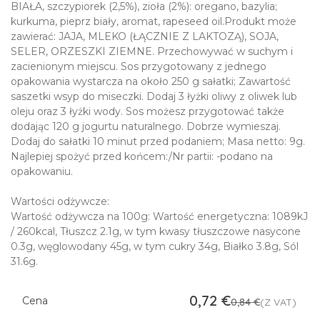
BIAŁA, szczypiorek (2,5%), zioła (2%): oregano, bazylia;
kurkuma, pieprz biały, aromat, rapeseed oil.Produkt może
zawierać: JAJA, MLEKO (ŁĄCZNIE Z LAKTOZĄ), SOJA,
SELER, ORZESZKI ZIEMNE. Przechowywać w suchym i
zacienionym miejscu. Sos przygotowany z jednego
opakowania wystarcza na około 250 g sałatki; Zawartość
saszetki wsyp do miseczki. Dodaj 3 łyżki oliwy z oliwek lub
oleju oraz 3 łyżki wody. Sos możesz przygotować także
dodając 120 g jogurtu naturalnego. Dobrze wymieszaj.
Dodaj do sałatki 10 minut przed podaniem; Masa netto: 9g.
Najlepiej spożyć przed końcem:/Nr partii: -podano na
opakowaniu.
Wartości odżywcze:
Wartość odżywcza na 100g: Wartość energetyczna: 1089kJ
/ 260kcal, Tłuszcz 2.1g, w tym kwasy tłuszczowe nasycone
0.3g, węglowodany 45g, w tym cukry 34g, Białko 3.8g, Sól
31.6g.
0,72
€
Cena
0,84
€
(Z VAT)