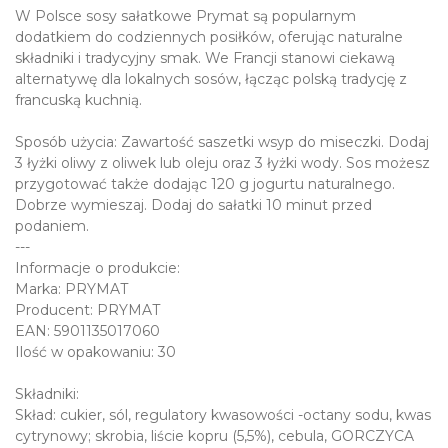
W Polsce sosy sałatkowe Prymat są popularnym
dodatkiem do codziennych posiłków, oferując naturalne
składniki i tradycyjny smak. We Francji stanowi ciekawą
alternatywę dla lokalnych sosów, łącząc polską tradycję z
francuską kuchnią.
Sposób użycia: Zawartość saszetki wsyp do miseczki. Dodaj
3 łyżki oliwy z oliwek lub oleju oraz 3 łyżki wody. Sos możesz
przygotować także dodając 120 g jogurtu naturalnego.
Dobrze wymieszaj. Dodaj do sałatki 10 minut przed
podaniem.
---
Informacje o produkcie:
Marka: PRYMAT
Producent: PRYMAT
EAN: 5901135017060
Ilość w opakowaniu: 30
Składniki:
Skład: cukier, sól, regulatory kwasowości -octany sodu, kwas
cytrynowy; skrobia, liście kopru (5,5%), cebula, GORCZYCA