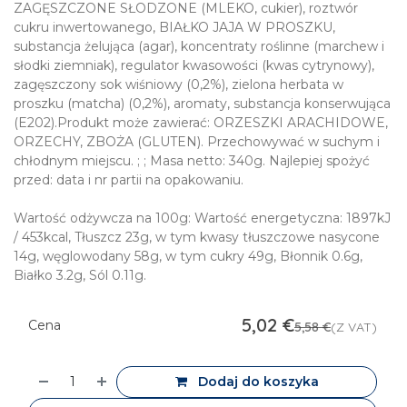
ZAGĘSZCZONE SŁODZONE (MLEKO, cukier), roztwór
cukru inwertowanego, BIAŁKO JAJA W PROSZKU,
substancja żelująca (agar), koncentraty roślinne (marchew i
słodki ziemniak), regulator kwasowości (kwas cytrynowy),
zagęszczony sok wiśniowy (0,2%), zielona herbata w
proszku (matcha) (0,2%), aromaty, substancja konserwująca
(E202).Produkt może zawierać: ORZESZKI ARACHIDOWE,
ORZECHY, ZBOŻA (GLUTEN). Przechowywać w suchym i
chłodnym miejscu. ; ; Masa netto: 340g. Najlepiej spożyć
przed: data i nr partii na opakowaniu.
Wartość odżywcza na 100g: Wartość energetyczna: 1897kJ
/ 453kcal, Tłuszcz 23g, w tym kwasy tłuszczowe nasycone
14g, węglowodany 58g, w tym cukry 49g, Błonnik 0.6g,
Białko 3.2g, Sól 0.11g.
5,02
€
Cena
5,58
€
(Z VAT)
Dodaj do koszyka