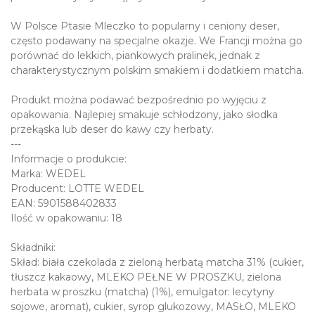
W Polsce Ptasie Mleczko to popularny i ceniony deser,
często podawany na specjalne okazje. We Francji można go
porównać do lekkich, piankowych pralinek, jednak z
charakterystycznym polskim smakiem i dodatkiem matcha.
Produkt można podawać bezpośrednio po wyjęciu z
opakowania. Najlepiej smakuje schłodzony, jako słodka
przekąska lub deser do kawy czy herbaty.
---
Informacje o produkcie:
Marka: WEDEL
Producent: LOTTE WEDEL
EAN: 5901588402833
Ilość w opakowaniu: 18
Składniki:
Skład: biała czekolada z zieloną herbatą matcha 31% (cukier,
tłuszcz kakaowy, MLEKO PEŁNE W PROSZKU, zielona
herbata w proszku (matcha) (1%), emulgator: lecytyny
sojowe, aromat), cukier, syrop glukozowy, MASŁO, MLEKO