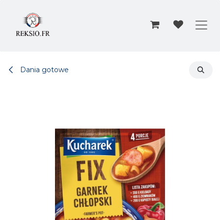
Przejdź do zawartości
Dania gotowe