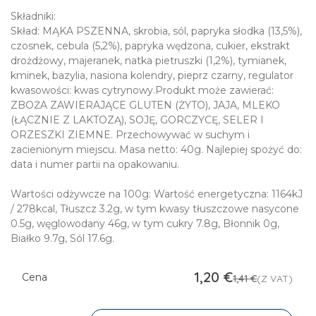
Składniki:
Skład: MĄKA PSZENNA, skrobia, sól, papryka słodka (13,5%),
czosnek, cebula (5,2%), papryka wędzona, cukier, ekstrakt
drożdżowy, majeranek, natka pietruszki (1,2%), tymianek,
kminek, bazylia, nasiona kolendry, pieprz czarny, regulator
kwasowości: kwas cytrynowy.Produkt może zawierać:
ZBOŻA ZAWIERAJĄCE GLUTEN (ŻYTO), JAJA, MLEKO
(ŁĄCZNIE Z LAKTOZĄ), SOJĘ, GORCZYCĘ, SELER I
ORZESZKI ZIEMNE. Przechowywać w suchym i
zacienionym miejscu. Masa netto: 40g. Najlepiej spożyć do:
data i numer partii na opakowaniu.
Wartości odżywcze na 100g: Wartość energetyczna: 1164kJ
/ 278kcal, Tłuszcz 3.2g, w tym kwasy tłuszczowe nasycone
0.5g, węglowodany 46g, w tym cukry 7.8g, Błonnik 0g,
Białko 9.7g, Sól 17.6g.
1,20
€
Cena
1,41
€
(Z VAT)