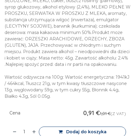
SŁODZONE, MLEKO, cukier, tłuszcz roślinny (palmowy),
syrop glukozowy, alkohol etylowy (2,4%), MLEKO PEŁNE W
PROSZKU, SERWATKA W PROSZKU Z MLEKA, aromaty,
substancja utrzymująca wilgoć (inwertaza), emulgator
(LECYTYNY SOJOWE), barwnik (kurkumina); czekolada
deserowa: masa kakaowa minimum 50%.Produkt może
zawierać: ORZESZKI ARACHIDOWE, ORZECHY, ZBOŻA
(GLUTEN), JAJA. Przechowywać w chłodnym i suchym
miejscu. Produkt zawiera alkohol – nieodpowiedni dla dzieci
i kobiet w ciąży; Masa netto: 45g. Zawartość alkoholu: 2.4%
.Najlepiej spożyć przed: data i nr partii na opakowaniu.
Wartość odżywcza na 100g: Wartość energetyczna: 1941kJ
/ 464kcal, Tłuszcz 21g, w tym kwasy tłuszczowe nasycone
13g, węglowodany 59g, w tym cukry 55g, Błonnik 4.4g,
Białko 4.3g, Sól 0.05g.
0,91
€
Cena
1,01
€
(Z VAT)
Dodaj do koszyka