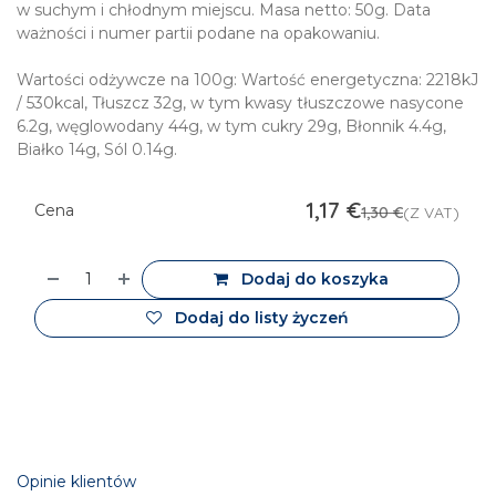
w suchym i chłodnym miejscu. Masa netto: 50g. Data
ważności i numer partii podane na opakowaniu.
Wartości odżywcze na 100g: Wartość energetyczna: 2218kJ
/ 530kcal, Tłuszcz 32g, w tym kwasy tłuszczowe nasycone
6.2g, węglowodany 44g, w tym cukry 29g, Błonnik 4.4g,
Białko 14g, Sól 0.14g.
1,17
€
Cena
1,30
€
(Z VAT)
Dodaj do koszyka
Dodaj do listy życzeń
Opinie klientów