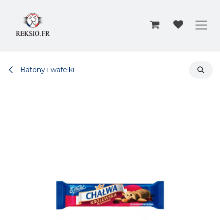
Przejdź do zawartości
Batony i wafelki