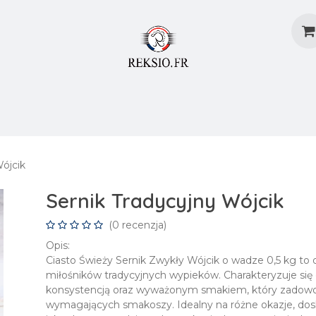
dostaw
Metody Dostaw
Blog
Załóż Konto
Wójcik
Sernik Tradycyjny Wójcik
(0 recenzja)
Opis:
Ciasto Świeży Sernik Zwykły Wójcik o wadze 0,5 kg to 
miłośników tradycyjnych wypieków. Charakteryzuje się
konsystencją oraz wyważonym smakiem, który zadowol
wymagających smakoszy. Idealny na różne okazje, dosk