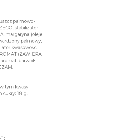
uszcz palmowo-
O, stabilizator
A, margaryna (oleje
utwardzony palmowy,
ulator kwasowości
b, AROMAT (ZAWIERA
aromat, barwnik
SEZAM.
, w tym kwasy
 cukry: 18 g,
AT)