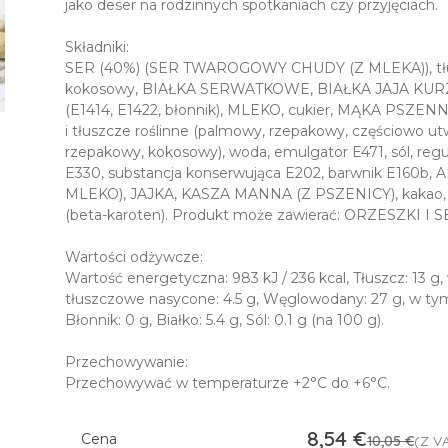
jako deser na rodzinnych spotkaniach czy przyjęciach.
Składniki:
SER (40%) (SER TWAROGOWY CHUDY (Z MLEKA)), tł
kokosowy, BIAŁKA SERWATKOWE, BIAŁKA JAJA KURZEG
(E1414, E1422, błonnik), MLEKO, cukier, MĄKA PSZENN
i tłuszcze roślinne (palmowy, rzepakowy, częściowo 
rzepakowy, kokosowy), woda, emulgator E471, sól, reg
E330, substancja konserwująca E202, barwnik E160
MLEKO), JAJKA, KASZA MANNA (Z PSZENICY), kakao, 
(beta-karoten). Produkt może zawierać: ORZESZKI I 
Wartości odżywcze:
Wartość energetyczna: 983 kJ / 236 kcal, Tłuszcz: 13 g
tłuszczowe nasycone: 4.5 g, Węglowodany: 27 g, w tym
Błonnik: 0 g, Białko: 5.4 g, Sól: 0.1 g (na 100 g).
Przechowywanie:
Przechowywać w temperaturze +2°C do +6°C.
8,54
€
Cena
10,05
€
(Z V