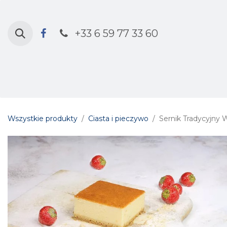
Przejdź do zawartości
+33 6 59 77 33 60
Strona główna
Sklep
Kalendarz 
Wszystkie produkty
Ciasta i pieczywo
Sernik Tradycyjny 