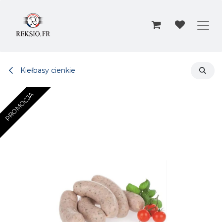
Przejdź do zawartości
Kiełbasy cienkie
PROMOCJA