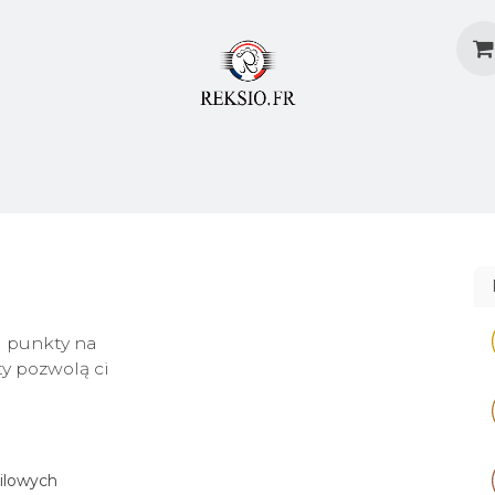
dostaw
Metody Dostaw
Blog
Załóż Konto
j punkty na
y pozwolą ci
milowych