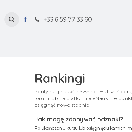
Przejdź do zawartości
+33 6 59 77 33 60
Strona główna
Sklep
Kalendarz 
Rankingi
Kontynuuj naukę z Szymon Hulisz. Zbiera
forum lub na platformie eNauki. Te punkt
osiągnąć nowe stopnie.
Jak mogę zdobywać odznaki?
Po ukończeniu kursu lub osiągnięciu kamieni 