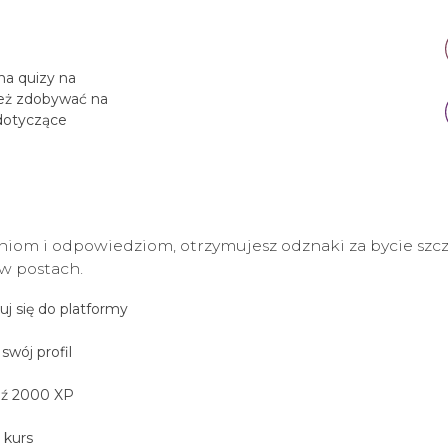
na quizy na
ież zdobywać na
 dotyczące
aniom i odpowiedziom, otrzymujesz odznaki za bycie sz
 w postach.
ruj się do platformy
swój profil
ź 2000 XP
 kurs