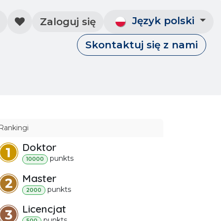
Język polski
Zaloguj się
Skontaktuj się z nami
Skontaktuj się z nami
Wydarzenia
Rankingi
Doktor
punkt
s
10000
Master
punkt
s
2000
Licencjat
punkt
s
500