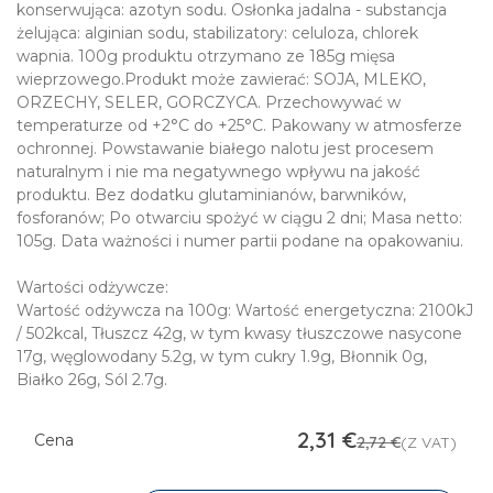
konserwująca: azotyn sodu. Osłonka jadalna - substancja
żelująca: alginian sodu, stabilizatory: celuloza, chlorek
wapnia. 100g produktu otrzymano ze 185g mięsa
wieprzowego.Produkt może zawierać: SOJA, MLEKO,
ORZECHY, SELER, GORCZYCA. Przechowywać w
temperaturze od +2°C do +25°C. Pakowany w atmosferze
ochronnej. Powstawanie białego nalotu jest procesem
naturalnym i nie ma negatywnego wpływu na jakość
produktu. Bez dodatku glutaminianów, barwników,
fosforanów; Po otwarciu spożyć w ciągu 2 dni; Masa netto:
105g. Data ważności i numer partii podane na opakowaniu.
Wartości odżywcze:
Wartość odżywcza na 100g: Wartość energetyczna: 2100kJ
/ 502kcal, Tłuszcz 42g, w tym kwasy tłuszczowe nasycone
17g, węglowodany 5.2g, w tym cukry 1.9g, Błonnik 0g,
Białko 26g, Sól 2.7g.
2,31
€
Cena
2,72
€
(Z VAT)