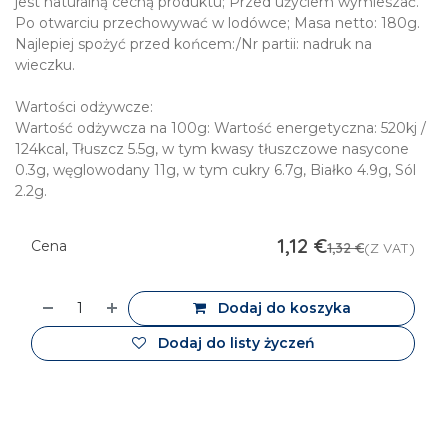
jest naturalną cechą produktu; Przed użyciem wymieszać.
Po otwarciu przechowywać w lodówce; Masa netto: 180g.
Najlepiej spożyć przed końcem:/Nr partii: nadruk na
wieczku.
Wartości odżywcze:
Wartość odżywcza na 100g: Wartość energetyczna: 520kj /
124kcal, Tłuszcz 5.5g, w tym kwasy tłuszczowe nasycone
0.3g, węglowodany 11g, w tym cukry 6.7g, Białko 4.9g, Sól
2.2g.
1,12
€
Cena
1,32
€
(Z VAT)
Dodaj do koszyka
Dodaj do listy życzeń