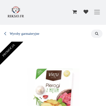
Przejdź do zawartości
Wyroby garmażeryjne
PROMOCJA