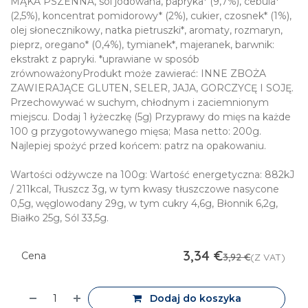
MĄKA PSZENNA, sól jodowana, papryka* (9,7%), cebula*
(2,5%), koncentrat pomidorowy* (2%), cukier, czosnek* (1%),
olej słonecznikowy, natka pietruszki*, aromaty, rozmaryn,
pieprz, oregano* (0,4%), tymianek*, majeranek, barwnik:
ekstrakt z papryki. *uprawiane w sposób
zrównoważonyProdukt może zawierać: INNE ZBOŻA
ZAWIERAJĄCE GLUTEN, SELER, JAJA, GORCZYCĘ I SOJĘ.
Przechowywać w suchym, chłodnym i zaciemnionym
miejscu. Dodaj 1 łyżeczkę (5g) Przyprawy do mięs na każde
100 g przygotowywanego mięsa; Masa netto: 200g.
Najlepiej spożyć przed końcem: patrz na opakowaniu.
Wartości odżywcze na 100g: Wartość energetyczna: 882kJ
/ 211kcal, Tłuszcz 3g, w tym kwasy tłuszczowe nasycone
0,5g, węglowodany 29g, w tym cukry 4,6g, Błonnik 6,2g,
Białko 25g, Sól 33,5g.
3,34
€
Cena
3,92
€
(Z VAT)
Dodaj do koszyka