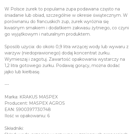
W Polsce żurek to popularna zupa podawana często na
śniadanie lub obiad, szczególnie w okresie świątecznym. W
porównaniu do francuskich zup, żurek wyróżnia się
kwaśnym smakiem i dodatkiem zakwasu żytniego, co czyni
go wyjątkowym i naturalnym produktem.
Sposób użycia: do około 0,9 litra wrzącej wody lub wywaru z
warzyw (niedoprawionego) dodaj koncentrat żurku.
Wymieszaj i zagotuj. Zawartość opakowania wystarczy na
1,2 litra gotowego żurku. Podawaj gorący, można dodać
jajko lub kiełbasę.
---
Marka: KRAKUS MASPEX
Producent: MASPEX AGROS
EAN: 5900397730748
Ilość w opakowaniu: 6
Składniki: