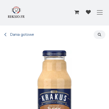
Przejdź do zawartości
Dania gotowe