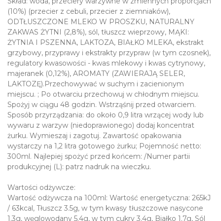
Skład: woda, przeciery warzywne w zmiennych proporcjach
(10%) (przecier z cebuli, przecier z ziemniaków),
ODTŁUSZCZONE MLEKO W PROSZKU, NATURALNY
ZAKWAS ŻYTNI (2,8%), sól, tłuszcz wieprzowy, MĄKI:
ŻYTNIA I PSZENNA, LAKTOZA, BIAŁKO MLEKA, ekstrakt
grzybowy, przyprawy i ekstrakty przypraw (w tym czosnek),
regulatory kwasowości - kwas mlekowy i kwas cytrynowy,
majeranek (0,12%), AROMATY (ZAWIERAJĄ SELER,
LAKTOZĘ).Przechowywać w suchym i zacienionym
miejscu. ; Po otwarciu przechowuj w chłodnym miejscu.
Spożyj w ciągu 48 godzin. Wstrząśnij przed otwarciem.
Sposób przyrządzania: do około 0,9 litra wrzącej wody lub
wywaru z warzyw (niedoprawionego) dodaj koncentrat
żurku. Wymieszaj i zagotuj. Zawartość opakowania
wystarczy na 1,2 litra gotowego żurku; Pojemność netto:
300ml. Najlepiej spożyć przed końcem: /Numer partii
produkcyjnej (L): patrz nadruk na wieczku.
Wartości odżywcze:
Wartość odżywcza na 100ml: Wartość energetyczna: 265kJ
/ 63kcal, Tłuszcz 3.5g, w tym kwasy tłuszczowe nasycone
1.3g, węglowodany 5.4g, w tym cukry 3.4g, Białko 1.7g, Sól