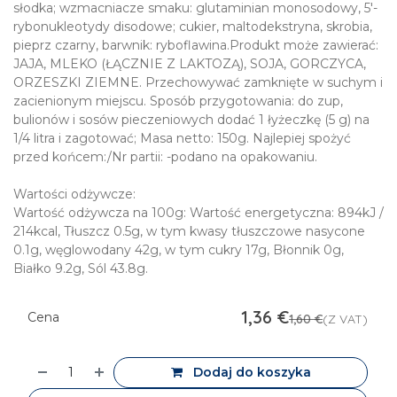
słodka; wzmacniacze smaku: glutaminian monosodowy, 5'-
rybonukleotydy disodowe; cukier, maltodekstryna, skrobia,
pieprz czarny, barwnik: ryboflawina.Produkt może zawierać:
JAJA, MLEKO (ŁĄCZNIE Z LAKTOZĄ), SOJA, GORCZYCA,
ORZESZKI ZIEMNE. Przechowywać zamknięte w suchym i
zacienionym miejscu. Sposób przygotowania: do zup,
bulionów i sosów pieczeniowych dodać 1 łyżeczkę (5 g) na
1/4 litra i zagotować; Masa netto: 150g. Najlepiej spożyć
przed końcem:/Nr partii: -podano na opakowaniu.
Wartości odżywcze:
Wartość odżywcza na 100g: Wartość energetyczna: 894kJ /
214kcal, Tłuszcz 0.5g, w tym kwasy tłuszczowe nasycone
0.1g, węglowodany 42g, w tym cukry 17g, Błonnik 0g,
Białko 9.2g, Sól 43.8g.
1,36
€
Cena
1,60
€
(Z VAT)
Dodaj do koszyka