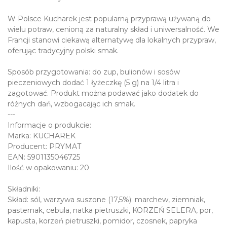
W Polsce Kucharek jest popularną przyprawą używaną do
wielu potraw, cenioną za naturalny skład i uniwersalność. We
Francji stanowi ciekawą alternatywę dla lokalnych przypraw,
oferując tradycyjny polski smak.
Sposób przygotowania: do zup, bulionów i sosów
pieczeniowych dodać 1 łyżeczkę (5 g) na 1/4 litra i
zagotować. Produkt można podawać jako dodatek do
różnych dań, wzbogacając ich smak.
---
Informacje o produkcie:
Marka: KUCHAREK
Producent: PRYMAT
EAN: 5901135046725
Ilość w opakowaniu: 20
Składniki:
Skład: sól, warzywa suszone (17,5%): marchew, ziemniak,
pasternak, cebula, natka pietruszki, KORZEŃ SELERA, por,
kapusta, korzeń pietruszki, pomidor, czosnek, papryka