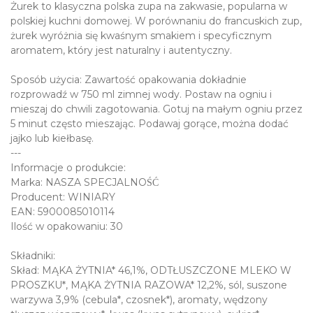
Żurek to klasyczna polska zupa na zakwasie, popularna w
polskiej kuchni domowej. W porównaniu do francuskich zup,
żurek wyróżnia się kwaśnym smakiem i specyficznym
aromatem, który jest naturalny i autentyczny.
Sposób użycia: Zawartość opakowania dokładnie
rozprowadź w 750 ml zimnej wody. Postaw na ogniu i
mieszaj do chwili zagotowania. Gotuj na małym ogniu przez
5 minut często mieszając. Podawaj gorące, można dodać
jajko lub kiełbasę.
---
Informacje o produkcie:
Marka: NASZA SPECJALNOŚĆ
Producent: WINIARY
EAN: 5900085010114
Ilość w opakowaniu: 30
Składniki:
Skład: MĄKA ŻYTNIA* 46,1%, ODTŁUSZCZONE MLEKO W
PROSZKU*, MĄKA ŻYTNIA RAZOWA* 12,2%, sól, suszone
warzywa 3,9% (cebula*, czosnek*), aromaty, wędzony