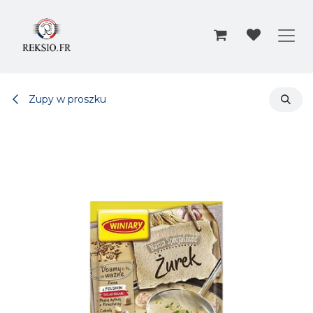
Przejdź do zawartości
Zupy w proszku