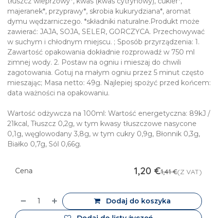
tłuszcz wieprzowy*, kwas (kwas cytrynowy), cukier*,
majeranek*, przyprawy*, skrobia kukurydziana*, aromat
dymu wędzarniczego. *składniki naturalne.Produkt może
zawierać: JAJA, SOJA, SELER, GORCZYCA. Przechowywać
w suchym i chłodnym miejscu. ; Sposób przyrządzenia: 1.
Zawartość opakowania dokładnie rozprowadź w 750 ml
zimnej wody. 2. Postaw na ogniu i mieszaj do chwili
zagotowania. Gotuj na małym ogniu przez 5 minut często
mieszając; Masa netto: 49g. Najlepiej spożyć przed końcem:
data ważności na opakowaniu.
Wartość odżywcza na 100ml: Wartość energetyczna: 89kJ /
21kcal, Tłuszcz 0,2g, w tym kwasy tłuszczowe nasycone
0,1g, węglowodany 3,8g, w tym cukry 0,9g, Błonnik 0,3g,
Białko 0,7g, Sól 0,66g.
1,20
€
Cena
1,41
€
(Z VAT)
Dodaj do koszyka