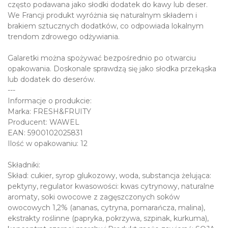
często podawana jako słodki dodatek do kawy lub deser.
We Francji produkt wyróżnia się naturalnym składem i
brakiem sztucznych dodatków, co odpowiada lokalnym
trendom zdrowego odżywiania.
Galaretki można spożywać bezpośrednio po otwarciu
opakowania. Doskonale sprawdzą się jako słodka przekąska
lub dodatek do deserów.
---
Informacje o produkcie:
Marka: FRESH&FRUITY
Producent: WAWEL
EAN: 5900102025831
Ilość w opakowaniu: 12
Składniki:
Skład: cukier, syrop glukozowy, woda, substancja żelująca:
pektyny, regulator kwasowości: kwas cytrynowy, naturalne
aromaty, soki owocowe z zagęszczonych soków
owocowych 1,2% (ananas, cytryna, pomarańcza, malina),
ekstrakty roślinne (papryka, pokrzywa, szpinak, kurkuma),