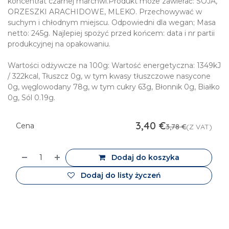
koncentrat czarnej marchwi.Produkt może zawierać: SOJA,
ORZESZKI ARACHIDOWE, MLEKO. Przechowywać w
suchym i chłodnym miejscu. Odpowiedni dla wegan; Masa
netto: 245g. Najlepiej spożyć przed końcem: data i nr partii
produkcyjnej na opakowaniu.
Wartości odżywcze na 100g: Wartość energetyczna: 1349kJ
/ 322kcal, Tłuszcz 0g, w tym kwasy tłuszczowe nasycone
0g, węglowodany 78g, w tym cukry 63g, Błonnik 0g, Białko
0g, Sól 0.19g.
3,40
€
Cena
3,78
€
(Z VAT)
Dodaj do koszyka
Dodaj do listy życzeń