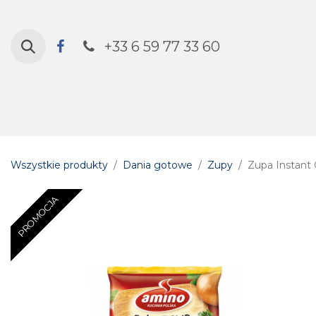
Przejdź do zawartości
+33 6 59 77 33 60
Strona główna
Sklep
Kalendarz 
Wszystkie produkty
Dania gotowe
Zupy
Zupa Instant
PROMOCJA