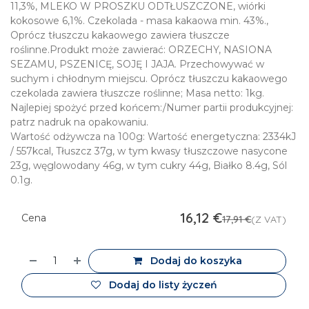
11,3%, MLEKO W PROSZKU ODTŁUSZCZONE, wiórki
kokosowe 6,1%. Czekolada - masa kakaowa min. 43%.,
Oprócz tłuszczu kakaowego zawiera tłuszcze
roślinne.Produkt może zawierać: ORZECHY, NASIONA
SEZAMU, PSZENICĘ, SOJĘ I JAJA. Przechowywać w
suchym i chłodnym miejscu. Oprócz tłuszczu kakaowego
czekolada zawiera tłuszcze roślinne; Masa netto: 1kg.
Najlepiej spożyć przed końcem:/Numer partii produkcyjnej:
patrz nadruk na opakowaniu.
Wartość odżywcza na 100g: Wartość energetyczna: 2334kJ
/ 557kcal, Tłuszcz 37g, w tym kwasy tłuszczowe nasycone
23g, węglowodany 46g, w tym cukry 44g, Białko 8.4g, Sól
0.1g.
16,12
€
Cena
17,91
€
(Z VAT)
Dodaj do koszyka
Dodaj do listy życzeń