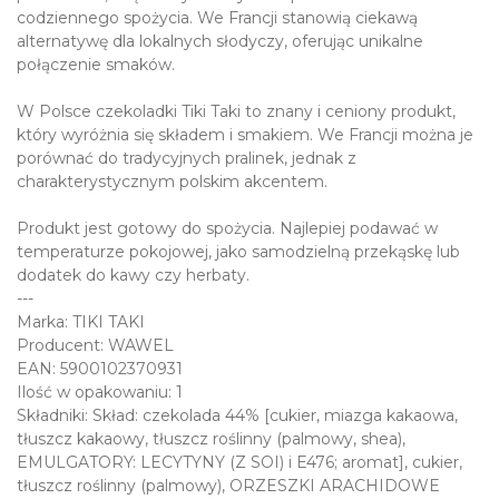
codziennego spożycia. We Francji stanowią ciekawą
alternatywę dla lokalnych słodyczy, oferując unikalne
połączenie smaków.
W Polsce czekoladki Tiki Taki to znany i ceniony produkt,
który wyróżnia się składem i smakiem. We Francji można je
porównać do tradycyjnych pralinek, jednak z
charakterystycznym polskim akcentem.
Produkt jest gotowy do spożycia. Najlepiej podawać w
temperaturze pokojowej, jako samodzielną przekąskę lub
dodatek do kawy czy herbaty.
---
Marka: TIKI TAKI
Producent: WAWEL
EAN: 5900102370931
Ilość w opakowaniu: 1
Składniki: Skład: czekolada 44% [cukier, miazga kakaowa,
tłuszcz kakaowy, tłuszcz roślinny (palmowy, shea),
EMULGATORY: LECYTYNY (Z SOI) i E476; aromat], cukier,
tłuszcz roślinny (palmowy), ORZESZKI ARACHIDOWE