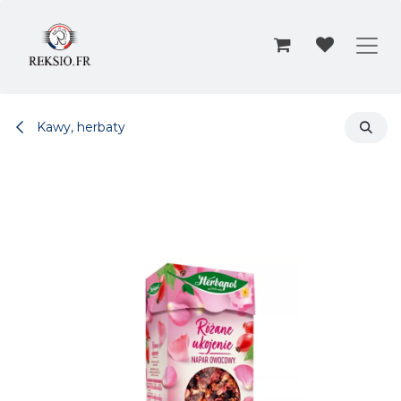
Przejdź do zawartości
Kawy, herbaty