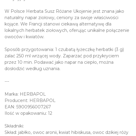
W Polsce Herbata Susz Różane Ukojenie jest znana jako
naturalny napar ziołowy, ceniony za swoje właściwości
kojące. We Francji stanowi ciekawą alternatywę dla
lokalnych herbatek ziołowych, oferując unikalne połączenie
owoców i kwiatów.
Sposób przygotowania: 1 czubatą łyżeczkę herbatki (3 g)
zalać 250 ml wrzącej wody. Zaparzać pod przykryciem
przez 10 min. Podawać jako napar na ciepło, można
dosłodzić według uznania.
---
Marka: HERBAPOL
Producent: HERBAPOL
EAN: 5900956007267
Ilość w opakowaniu: 12
Składniki:
Skład: jabłko, owoc aronii, kwiat hibiskusa, owoc dzikiej róży