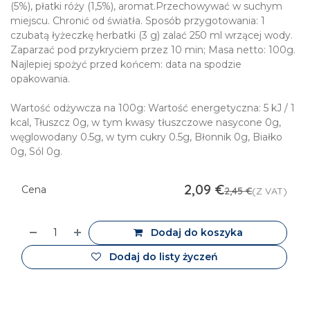
(5%), płatki róży (1,5%), aromat.Przechowywać w suchym
miejscu. Chronić od światła. Sposób przygotowania: 1
czubatą łyżeczkę herbatki (3 g) zalać 250 ml wrzącej wody.
Zaparzać pod przykryciem przez 10 min; Masa netto: 100g.
Najlepiej spożyć przed końcem: data na spodzie
opakowania.
Wartość odżywcza na 100g: Wartość energetyczna: 5 kJ / 1
kcal, Tłuszcz 0g, w tym kwasy tłuszczowe nasycone 0g,
węglowodany 0.5g, w tym cukry 0.5g, Błonnik 0g, Białko
0g, Sól 0g.
2,09
€
Cena
2,45
€
(Z VAT)
Dodaj do koszyka
Dodaj do listy życzeń