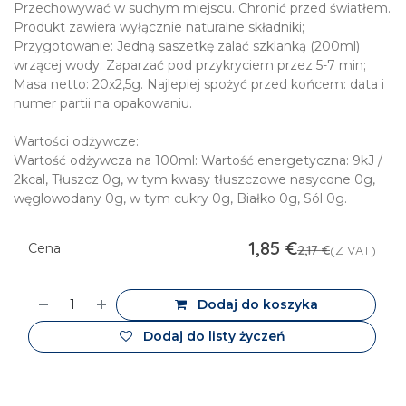
Przechowywać w suchym miejscu. Chronić przed światłem.
Produkt zawiera wyłącznie naturalne składniki;
Przygotowanie: Jedną saszetkę zalać szklanką (200ml)
wrzącej wody. Zaparzać pod przykryciem przez 5-7 min;
Masa netto: 20x2,5g. Najlepiej spożyć przed końcem: data i
numer partii na opakowaniu.
Wartości odżywcze:
Wartość odżywcza na 100ml: Wartość energetyczna: 9kJ /
2kcal, Tłuszcz 0g, w tym kwasy tłuszczowe nasycone 0g,
węglowodany 0g, w tym cukry 0g, Białko 0g, Sól 0g.
1,85
€
Cena
2,17
€
(Z VAT)
Dodaj do koszyka
Dodaj do listy życzeń