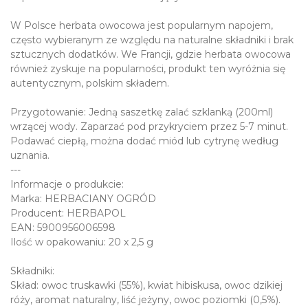
W Polsce herbata owocowa jest popularnym napojem,
często wybieranym ze względu na naturalne składniki i brak
sztucznych dodatków. We Francji, gdzie herbata owocowa
również zyskuje na popularności, produkt ten wyróżnia się
autentycznym, polskim składem.
Przygotowanie: Jedną saszetkę zalać szklanką (200ml)
wrzącej wody. Zaparzać pod przykryciem przez 5-7 minut.
Podawać ciepłą, można dodać miód lub cytrynę według
uznania.
---
Informacje o produkcie:
Marka: HERBACIANY OGRÓD
Producent: HERBAPOL
EAN: 5900956006598
Ilość w opakowaniu: 20 x 2,5 g
Składniki:
Skład: owoc truskawki (55%), kwiat hibiskusa, owoc dzikiej
róży, aromat naturalny, liść jeżyny, owoc poziomki (0,5%).