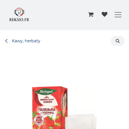
Przejdź do zawartości
Kawy, herbaty