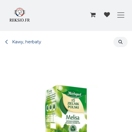
Przejdź do zawartości
Kawy, herbaty