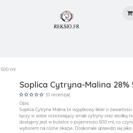
dostaw
Metody Dostaw
Blog
Załóż Konto
% 500 ml
Soplica Cytryna-Malina 28% 
(0 recenzja)
Opis:
Soplica Cytryna Malina to wyjątkowy likier o zawartości
łączy w sobie orzeźwiający smak cytryny oraz słodką n
dostępny jest w butelce o pojemności 500 ml, co czyn
wyborem na różne okazje. Doskonale sprawdzi się jako s