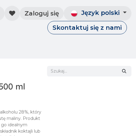
Język polski
Zaloguj się
Skontaktuj się z nami
Skontaktuj się z nami
Wydarzenia
500 ml
 alkoholu 28%, który
utę maliny. Produkt
i go idealnym
kładnik koktajli lub