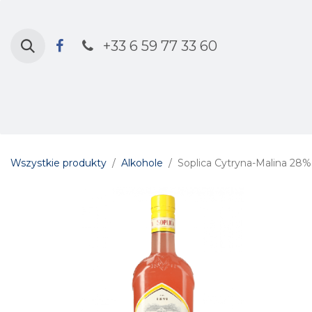
Przejdź do zawartości
+33 6 59 77 33 60
Strona główna
Sklep
Kalendarz 
Wszystkie produkty
Alkohole
Soplica Cytryna-Malina 28