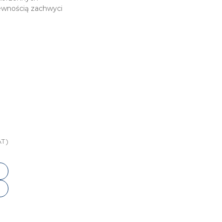
ewnością zachwyci
AT)