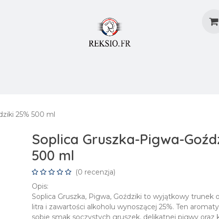
dostaw
Metody Dostaw
Blog
Załóż Konto
dziki 25% 500 ml
Soplica Gruszka-Pigwa-Goźd
500 ml
(0 recenzja)
Opis:
Soplica Gruszka, Pigwa, Goździki to wyjątkowy trunek 
litra i zawartości alkoholu wynoszącej 25%. Ten aromaty
sobie smak soczystych gruszek, delikatnej pigwy oraz