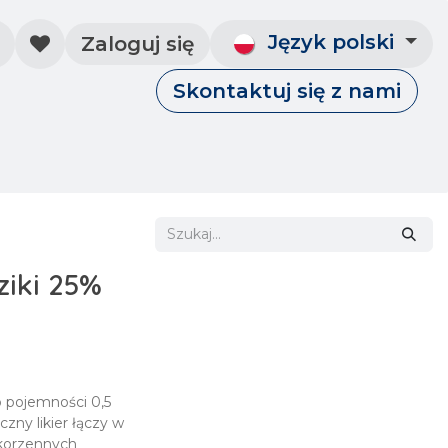
Język polski
Zaloguj się
Skontaktuj się z nami
Skontaktuj się z nami
Wydarzenia
ziki 25%
o pojemności 0,5
czny likier łączy w
 korzennych