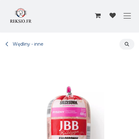
Przejdź do zawartości
Wędliny - inne