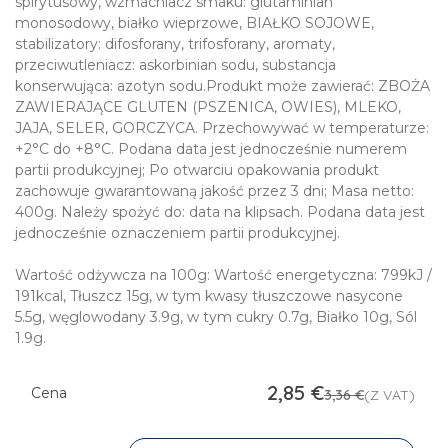
spirytusowy, wzmacniacz smaku: glutaminian
monosodowy, białko wieprzowe, BIAŁKO SOJOWE,
stabilizatory: difosforany, trifosforany, aromaty,
przeciwutleniacz: askorbinian sodu, substancja
konserwująca: azotyn sodu.Produkt może zawierać: ZBOŻA
ZAWIERAJĄCE GLUTEN (PSZENICA, OWIES), MLEKO,
JAJA, SELER, GORCZYCA. Przechowywać w temperaturze:
+2°C do +8°C. Podana data jest jednocześnie numerem
partii produkcyjnej; Po otwarciu opakowania produkt
zachowuje gwarantowaną jakość przez 3 dni; Masa netto:
400g. Należy spożyć do: data na klipsach. Podana data jest
jednocześnie oznaczeniem partii produkcyjnej.
Wartość odżywcza na 100g: Wartość energetyczna: 799kJ /
191kcal, Tłuszcz 15g, w tym kwasy tłuszczowe nasycone
5.5g, węglowodany 3.9g, w tym cukry 0.7g, Białko 10g, Sól
1.9g.
2,85
€
Cena
3,36
€
(Z VAT)