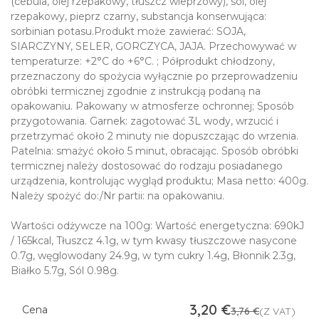
(cebula, olej rzepakowy, tłuszcz wieprzowy), sól, olej
rzepakowy, pieprz czarny, substancja konserwująca:
sorbinian potasu.Produkt może zawierać: SOJA,
SIARCZYNY, SELER, GORCZYCA, JAJA. Przechowywać w
temperaturze: +2°C do +6°C. ; Półprodukt chłodzony,
przeznaczony do spożycia wyłącznie po przeprowadzeniu
obróbki termicznej zgodnie z instrukcją podaną na
opakowaniu. Pakowany w atmosferze ochronnej; Sposób
przygotowania. Garnek: zagotować 3L wody, wrzucić i
przetrzymać około 2 minuty nie dopuszczając do wrzenia.
Patelnia: smażyć około 5 minut, obracając. Sposób obróbki
termicznej należy dostosować do rodzaju posiadanego
urządzenia, kontrolując wygląd produktu; Masa netto: 400g.
Należy spożyć do:/Nr partii: na opakowaniu.
Wartości odżywcze na 100g: Wartość energetyczna: 690kJ
/ 165kcal, Tłuszcz 4.1g, w tym kwasy tłuszczowe nasycone
0.7g, węglowodany 24.9g, w tym cukry 1.4g, Błonnik 2.3g,
Białko 5.7g, Sól 0.98g.
3,20
€
Cena
3,76
€
(Z VAT)