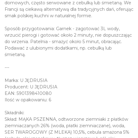
domowych, często serwowane z cebulką lub śmietaną. We
Francji są ciekawą alternatywą dla tradycyjnych dań, oferując
smak polskiej kuchni w naturalnej formie.
Sposób przygotowania: Garnek - zagotować 3L wody,
wrzucić pierogi i gotować około 2 minuty, nie dopuszczając
do wrzenia. Patelnia - smażyć około 5 minut, obracając.
Podawać z ulubionymi dodatkami, np. cebulką lub
śmietaną.
---
Marka: U JĘDRUSIA
Producent: U JĘDRUSIA
EAN: 5901398410080
Ilość w opakowaniu: 6
Składniki:
Skład: MĄKA PSZENNA, odtworzone ziemniaki z płatków
ziemniaczanych 26% (woda, płatki ziemniaczane), woda,
SER TWAROGOWY (Z MLEKA) 10,5%, cebula smażona 5%