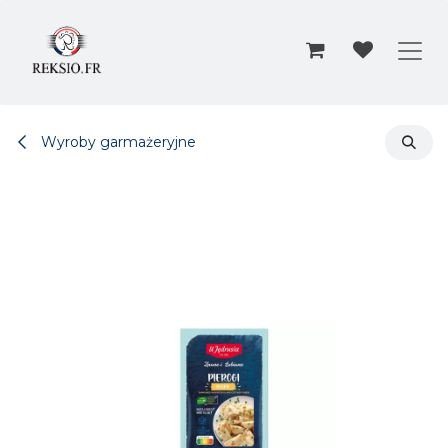
Przejdź do zawartości
Wyroby garmażeryjne