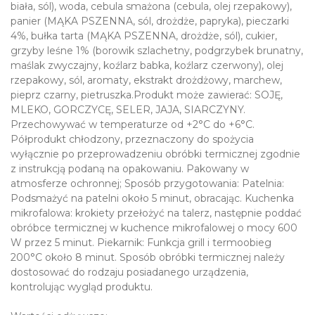
biała, sól), woda, cebula smażona (cebula, olej rzepakowy),
panier (MĄKA PSZENNA, sól, drożdże, papryka), pieczarki
4%, bułka tarta (MĄKA PSZENNA, drożdże, sól), cukier,
grzyby leśne 1% (borowik szlachetny, podgrzybek brunatny,
maślak zwyczajny, koźlarz babka, koźlarz czerwony), olej
rzepakowy, sól, aromaty, ekstrakt drożdżowy, marchew,
pieprz czarny, pietruszka.Produkt może zawierać: SOJĘ,
MLEKO, GORCZYCĘ, SELER, JAJA, SIARCZYNY.
Przechowywać w temperaturze od +2°C do +6°C.
Półprodukt chłodzony, przeznaczony do spożycia
wyłącznie po przeprowadzeniu obróbki termicznej zgodnie
z instrukcją podaną na opakowaniu. Pakowany w
atmosferze ochronnej; Sposób przygotowania: Patelnia:
Podsmażyć na patelni około 5 minut, obracając. Kuchenka
mikrofalowa: krokiety przełożyć na talerz, następnie poddać
obróbce termicznej w kuchence mikrofalowej o mocy 600
W przez 5 minut. Piekarnik: Funkcja grill i termoobieg
200°C około 8 minut. Sposób obróbki termicznej należy
dostosować do rodzaju posiadanego urządzenia,
kontrolując wygląd produktu.