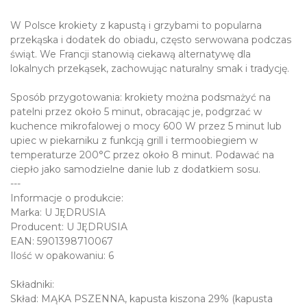
W Polsce krokiety z kapustą i grzybami to popularna
przekąska i dodatek do obiadu, często serwowana podczas
świąt. We Francji stanowią ciekawą alternatywę dla
lokalnych przekąsek, zachowując naturalny smak i tradycję.
Sposób przygotowania: krokiety można podsmażyć na
patelni przez około 5 minut, obracając je, podgrzać w
kuchence mikrofalowej o mocy 600 W przez 5 minut lub
upiec w piekarniku z funkcją grill i termoobiegiem w
temperaturze 200°C przez około 8 minut. Podawać na
ciepło jako samodzielne danie lub z dodatkiem sosu.
---
Informacje o produkcie:
Marka: U JĘDRUSIA
Producent: U JĘDRUSIA
EAN: 5901398710067
Ilość w opakowaniu: 6
Składniki:
Skład: MĄKA PSZENNA, kapusta kiszona 29% (kapusta