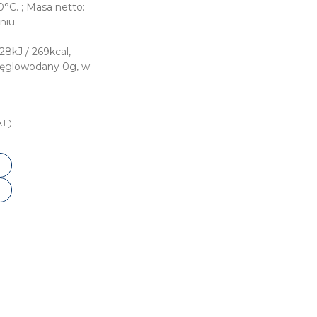
°C. ; Masa netto:
niu.
8kJ / 269kcal,
węglowodany 0g, w
AT)