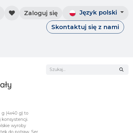
Język polski
Zaloguj się
Skontaktuj się z nami
Skontaktuj się z nami
Wydarzenia
ały
 g (4x40 g) to
 konsystencji.
lskie wyroby
tek do potraw. Ser