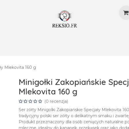
dostaw
Metody Dostaw
Blog
Załóż Konto
ły Mlekovita 160 g
Minigołki Zakopiańskie Specj
Mlekovita 160 g
(0 recenzja)
Ser żółty Minigolki Zakopiańskie Specjały Mlekovita 160
tradycyjny polski ser żółty o delikatnym smaku i zwartej
Produkt przeznaczony dla osób ceniących naturalne po
mleczne, idealny do kanapek, przekąsek oraz jako doda