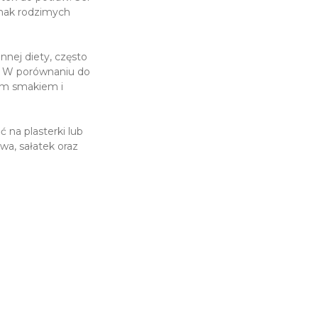
 smak rodzimych
nnej diety, często
. W porównaniu do
nym smakiem i
 na plasterki lub
wa, sałatek oraz