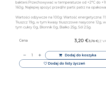
bakterii.Przechowywać w temperaturze od +2°C do +10
160g. Najlepiej spożyć przed/nr partii: patrz na opakowa
Wartości odżywcze na 100g: Wartość energetyczna: 112
Tłuszcz 19g, w tym kwasy tłuszczowe nasycone 12g, 
tym cukry 0g, Błonnik 0g, Białko 25g, Sól 2.5g.
3,20
€
Cena
3,76
€
(Z V
Dodaj do koszyka
Dodaj do listy życzeń