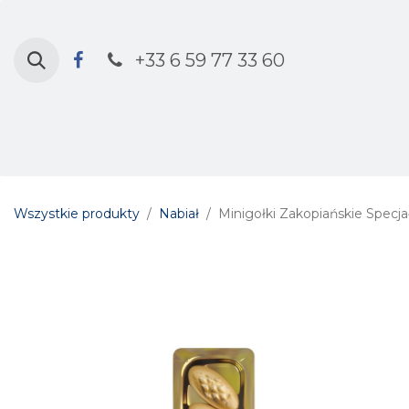
Przejdź do zawartości
+33 6 59 77 33 60
Strona główna
Sklep
Kalendarz 
Wszystkie produkty
Nabiał
Minigołki Zakopiańskie Specja