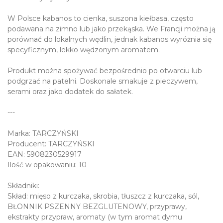
W Polsce kabanos to cienka, suszona kiełbasa, często
podawana na zimno lub jako przekąska. We Francji można ją
porównać do lokalnych wędlin, jednak kabanos wyróżnia się
specyficznym, lekko wędzonym aromatem.
Produkt można spożywać bezpośrednio po otwarciu lub
podgrzać na patelni. Doskonale smakuje z pieczywem,
serami oraz jako dodatek do sałatek.
---
Marka: TARCZYŃSKI
Producent: TARCZYŃSKI
EAN: 5908230529917
Ilość w opakowaniu: 10
Składniki:
Skład: mięso z kurczaka, skrobia, tłuszcz z kurczaka, sól,
BŁONNIK PSZENNY BEZGLUTENOWY, przyprawy,
ekstrakty przypraw, aromaty (w tym aromat dymu