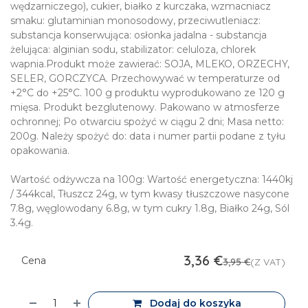
wędzarniczego), cukier, białko z kurczaka, wzmacniacz
smaku: glutaminian monosodowy, przeciwutleniacz:
substancja konserwująca: osłonka jadalna - substancja
żelująca: alginian sodu, stabilizator: celuloza, chlorek
wapnia.Produkt może zawierać: SOJA, MLEKO, ORZECHY,
SELER, GORCZYCA. Przechowywać w temperaturze od
+2°C do +25°C. 100 g produktu wyprodukowano ze 120 g
mięsa. Produkt bezglutenowy. Pakowano w atmosferze
ochronnej; Po otwarciu spożyć w ciągu 2 dni; Masa netto:
200g. Należy spożyć do: data i numer partii podane z tyłu
opakowania.
Wartość odżywcza na 100g: Wartość energetyczna: 1440kj
/ 344kcal, Tłuszcz 24g, w tym kwasy tłuszczowe nasycone
7.8g, węglowodany 6.8g, w tym cukry 1.8g, Białko 24g, Sól
3.4g.
3,36
€
Cena
3,95
€
(Z VAT)
Dodaj do koszyka