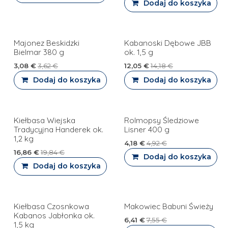
Dodaj do koszyka
Majonez Beskidzki
Kabanoski Dębowe JBB
Nowość!
Bielmar 380 g
ok. 1,5 g
3,08
€
3,62
€
12,05
€
14,18
€
Dodaj do koszyka
Dodaj do koszyka
Kiełbasa Wiejska
Rolmopsy Śledziowe
Tradycyjna Handerek ok.
Lisner 400 g
1,2 kg
4,18
€
4,92
€
16,86
€
19,84
€
Dodaj do koszyka
Dodaj do koszyka
Kiełbasa Czosnkowa
Makowiec Babuni Świeży
Kabanos Jabłonka ok.
6,41
€
7,55
€
1,5 kg