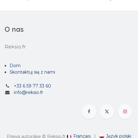
O nas
Reksio.fr
Dom
Skontaktuj się z nami
+33 6 59 77 33 60
info@reksio.fr
Français
|
Język polski
Prawa autorskie © Reksio.fr