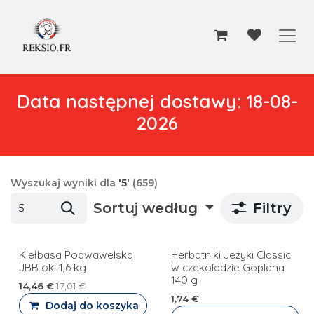
Przejdź do zawartości
Data następnej dostawy: 18-08-
2026
Wyszukaj wyniki dla
'
5
'
(659)
Sortuj według
Filtry
Kiełbasa Podwawelska
Herbatniki Jeżyki Classic
PROMOCJA
JBB ok. 1,6 kg
w czekoladzie Goplana
140 g
14,46
€
17,01
€
1,74
€
Dodaj do koszyka