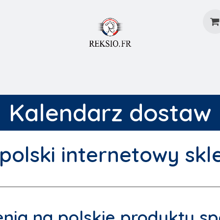
dostaw
Metody Dostaw
Blog
Załóż Konto
Kalendarz dostaw
polski internetowy skle
nia na
polskie produkty s