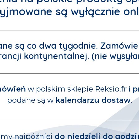
zyjmowane są wyłącznie
onl
ane są
co dwa tygodnie
. Zamówie
ancji kontynentalnej
. (nie wysył
mówień
w polskim sklepie Reksio.fr i
p
podane są w
kalendarzu dostaw
.
my najpóźniej
do niedzieli do godzi