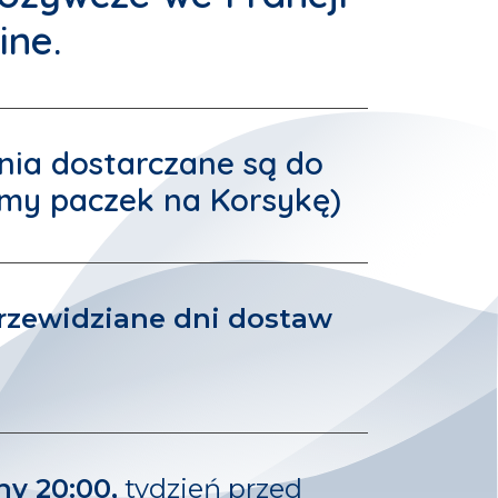
ine
.
nia dostarczane są do
amy paczek na Korsykę)
rzewidziane dni dostaw
ny 20:00,
tydzień przed