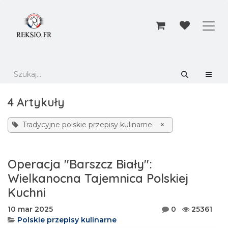
Przejdź do zawartości
4 Artykuły
Tradycyjne polskie przepisy kulinarne
×
Operacja "Barszcz Biały":
Wielkanocna Tajemnica Polskiej
Kuchni
10 mar 2025
0
25361
Polskie przepisy kulinarne