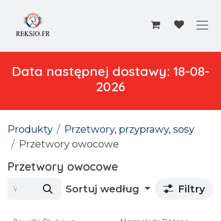
Przejdź do zawartości
Data następnej dostawy: 18-08-
2026
Produkty
Przetwory, przyprawy, sosy
Przetwory owocowe
Przetwory owocowe
Sortuj według
Filtry