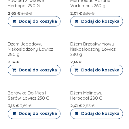
Powidła Śliwkowe
Marmolada Różana
Herbapol 290 G
Vortumnus 260 g
2,65
€
3,12
€
2,01
€
2,36
€
Dodaj do koszyka
Dodaj do koszyka
Dżem Jagodowy
Dżem Brzoskwiniowy
PROMOCJA
PROMOCJA
Niskosłodzony Łowicz
Niskosłodzony Łowicz
280 g
280 g
2,14
€
2,14
€
Dodaj do koszyka
Dodaj do koszyka
Borówka Do Mięs I
Dżem Malinowy
Serów Łowicz 230 G
Herbapol 280 G
3,13
€
3,69
€
2,41
€
2,83
€
Dodaj do koszyka
Dodaj do koszyka