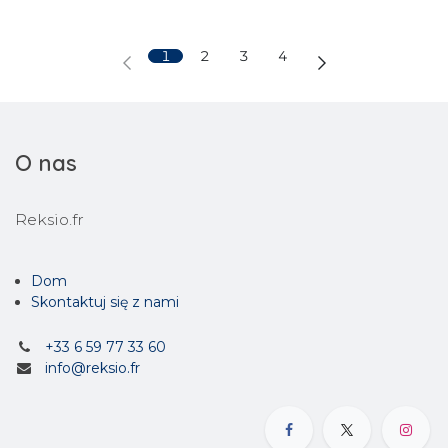
1
2
3
4
O nas
Reksio.fr
Dom
Skontaktuj się z nami
+33 6 59 77 33 60
info@reksio.fr