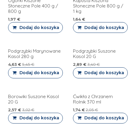
Ogórki Kiszone
Kapusta Kiszona
PROMOCJA
PROMOCJA
Słoneczne Pole 400 g /
Słoneczne Pole 800 g /
800 g
1 kg
1,97
€
1,64
€
Dodaj do koszyka
Dodaj do koszyka
Podgrzybki Marynowane
Podgrzybki Suszone
Kasol 280 g
Kasol 20 G
4,63
€
5,45
€
2,89
€
3,40
€
Dodaj do koszyka
Dodaj do koszyka
Borowiki Suszone Kasol
Ćwikła z Chrzanem
20 G
Rolnik 370 ml
2,57
€
3,02
€
1,74
€
2,05
€
Dodaj do koszyka
Dodaj do koszyka