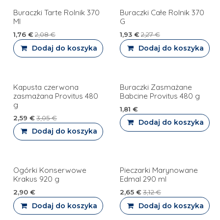
Buraczki Tarte Rolnik 370
Buraczki Całe Rolnik 370
Ml
G
1,76
€
2,08
€
1,93
€
2,27
€
Dodaj do koszyka
Dodaj do koszyka
Kapusta czerwona
Buraczki Zasmażane
PROMOCJA
zasmażana Provitus 480
Babcine Provitus 480 g
g
1,81
€
2,59
€
3,05
€
Dodaj do koszyka
Dodaj do koszyka
Ogórki Konserwowe
Pieczarki Marynowane
PROMOCJA
Krakus 920 g
Edmal 290 ml
2,90
€
2,65
€
3,12
€
Dodaj do koszyka
Dodaj do koszyka