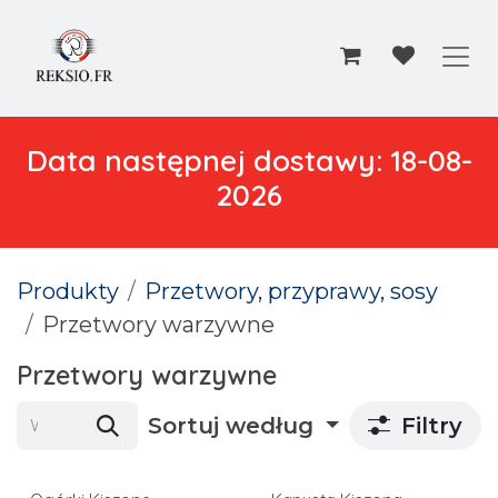
Przejdź do zawartości
Data następnej dostawy: 18-08-
2026
Produkty
Przetwory, przyprawy, sosy
Przetwory warzywne
Przetwory warzywne
Sortuj według
Filtry