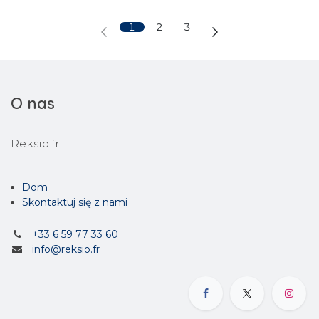
1
2
3
O nas
Reksio.fr
Dom
Skontaktuj się z nami
+33 6 59 77 33 60
info@reksio.fr