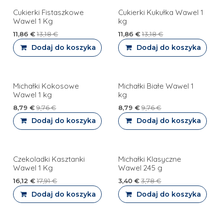
Cukierki Fistaszkowe
Cukierki Kukułka Wawel 1
Wawel 1 Kg
kg
11,86
€
13,18
€
11,86
€
13,18
€
Dodaj do koszyka
Dodaj do koszyka
Michałki Kokosowe
Michałki Białe Wawel 1
Wawel 1 kg
kg
8,79
€
9,76
€
8,79
€
9,76
€
Dodaj do koszyka
Dodaj do koszyka
Czekoladki Kasztanki
Michałki Klasyczne
PROMOCJA
Wawel 1 Kg
Wawel 245 g
16,12
€
17,91
€
3,40
€
3,78
€
Dodaj do koszyka
Dodaj do koszyka