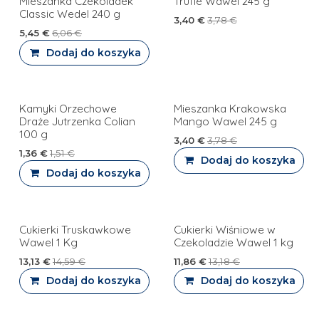
Mieszanka Czekoladek
Trufle Wawel 245 g
PROMOCJA
Classic Wedel 240 g
3,40
€
3,78
€
5,45
€
6,06
€
Dodaj do koszyka
Kamyki Orzechowe
Mieszanka Krakowska
Draże Jutrzenka Colian
Mango Wawel 245 g
100 g
3,40
€
3,78
€
1,36
€
1,51
€
Dodaj do koszyka
Dodaj do koszyka
Cukierki Truskawkowe
Cukierki Wiśniowe w
Wawel 1 Kg
Czekoladzie Wawel 1 kg
13,13
€
14,59
€
11,86
€
13,18
€
Dodaj do koszyka
Dodaj do koszyka