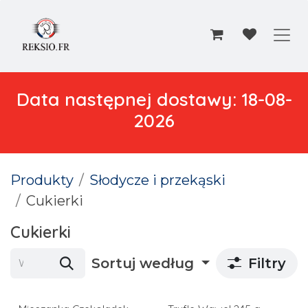
Przejdź do zawartości
Data następnej dostawy: 18-08-
2026
Produkty
Słodycze i przekąski
Cukierki
Cukierki
Sortuj według
Filtry